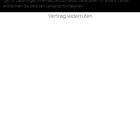
*gilt für Lieferungen innerhalb Deutschlands, Lieferzeiten für andere Länder
entnehmen Sie bitte den
Versandinformationen
Vertrag widerrufen