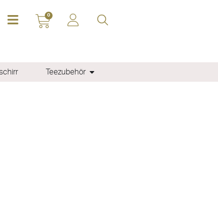
0
chirr
Teezubehör