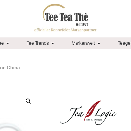
ee
Tee Trends
Markenwelt
Teeges
one China