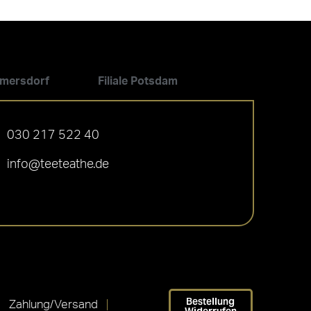
ilmersdorf
Filiale Potsdam
030 217 522 40
info@teeteathe.de
Bestellung
Zahlung/Versand