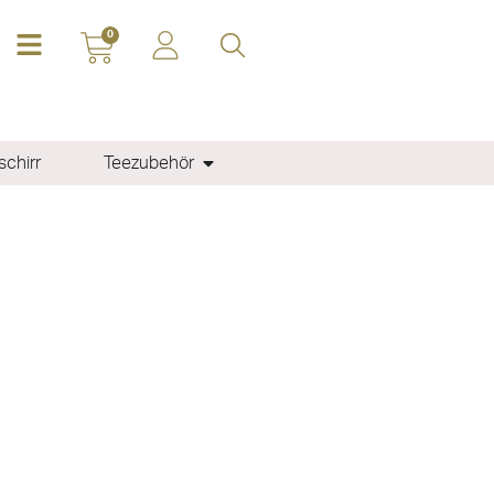
0
chirr
Teezubehör