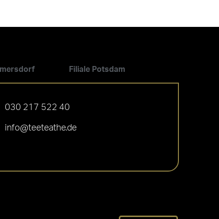
ilmersdorf
Filiale Potsdam
030 217 522 40
info@teeteathe.de