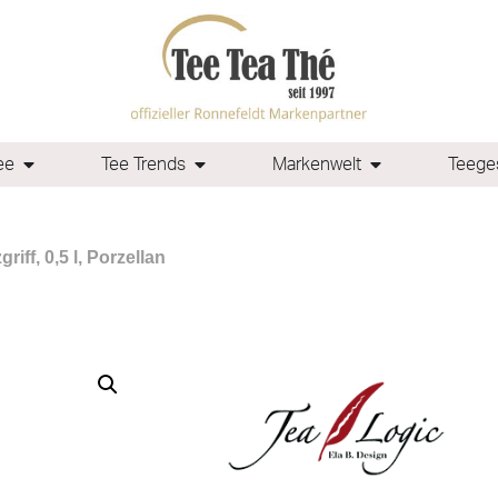
ee
Tee Trends
Markenwelt
Teeges
iff, 0,5 l, Porzellan