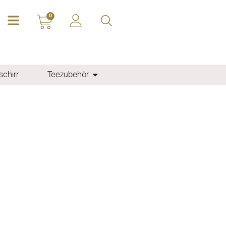
0
chirr
Teezubehör