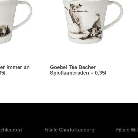
er Immer an
Goebel Tee Becher
35l
Spielkameraden – 0,35l
 Zehlendorf
Filiale Charlottenburg
Filiale W