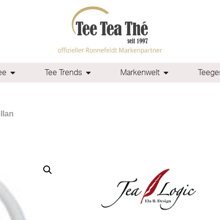
ee
Tee Trends
Markenwelt
Teeges
llan