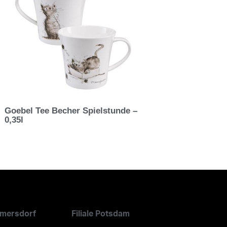
Goebel Tee Becher Spielstunde –
0,35l
ilmersdorf
Filiale Potsdam