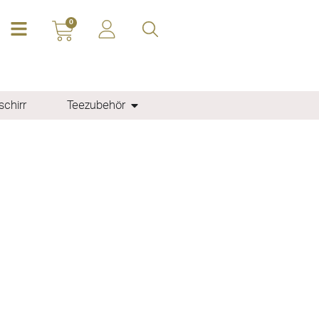
0
chirr
Teezubehör