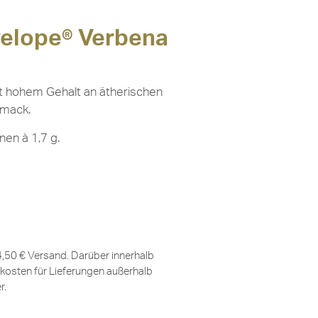
velope® Verbena
t hohem Gehalt an ätherischen
hmack.
nen à 1,7 g.
 4,50 € Versand. Darüber innerhalb
kosten für Lieferungen außerhalb
er
.