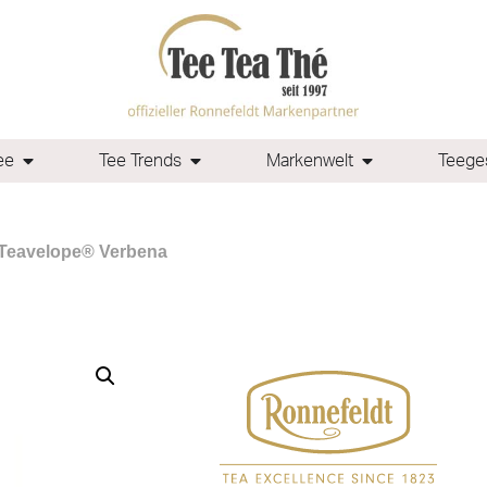
ee
Tee Trends
Markenwelt
Teeges
 Teavelope® Verbena