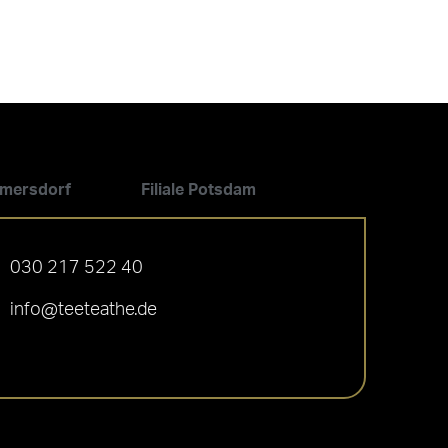
ilmersdorf
Filiale Potsdam
030 217 522 40
info@teeteathe.de