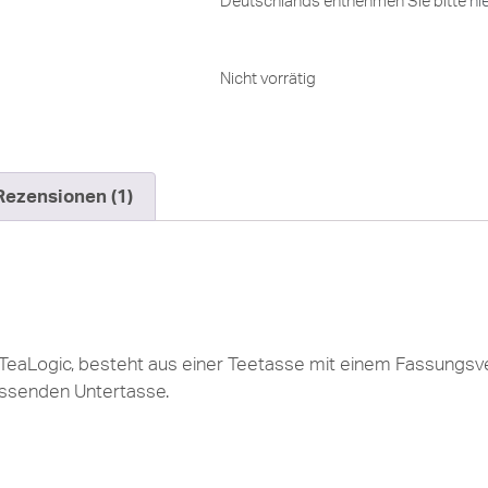
Deutschlands entnehmen Sie bitte
hi
Nicht vorrätig
Rezensionen (1)
 TeaLogic, besteht aus einer Teetasse mit einem Fassungsv
ssenden Untertasse.