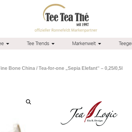
ee
Tee Trends
Markenwelt
Teeges
Fine Bone China
/ Tea-for-one „Sepia Elefant“ – 0,25/0,5l