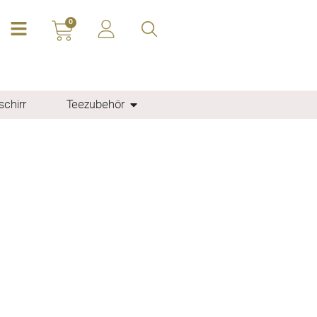
0
chirr
Teezubehör