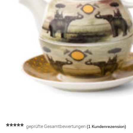
(
1
Kundenrezension)
geprüfte Gesamtbewertungen
Bewertet mit
1