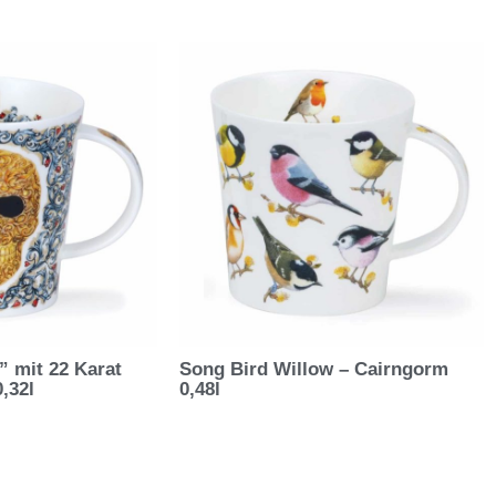
” mit 22 Karat
Song Bird Willow – Cairngorm
,32l
0,48l