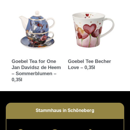
Goebel Tea for One
Goebel Tee Becher
Jan Davidsz de Heem
Love – 0,35l
– Sommerblumen –
0,35l
Stammhaus in Schöneberg