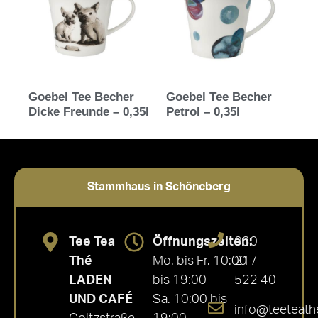
Goebel Tee Becher
Goebel Tee Becher
Dicke Freunde – 0,35l
Petrol – 0,35l
Stammhaus in Schöneberg
Tee Tea
Öffnungszeiten:
030
Thé
Mo. bis Fr. 10:00
217
LADEN
bis 19:00
522 40
UND CAFÉ
Sa. 10:00 bis
info@teeteath