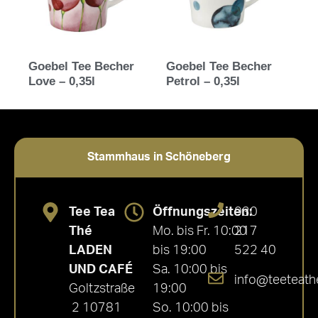
Goebel Tee Becher
Goebel Tee Becher
Love – 0,35l
Petrol – 0,35l
Stammhaus in Schöneberg
Tee Tea
Öffnungszeiten:
030
Thé
Mo. bis Fr. 10:00
217
LADEN
bis 19:00
522 40
UND CAFÉ
Sa. 10:00 bis
info@teeteath
Goltzstraße
19:00
2 10781
So. 10:00 bis