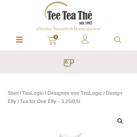
0
Start
/
TeaLogic
/
Designes von TeaLogic
/
Design
Elly
/ Tea for One Elly – 0,25/0,5l