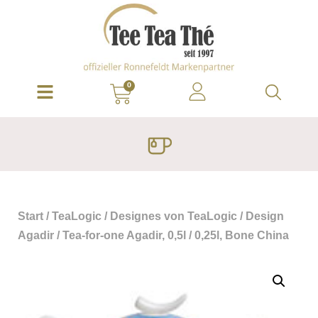
0
Start
/
TeaLogic
/
Designes von TeaLogic
/
Design
Agadir
/ Tea-for-one Agadir, 0,5l / 0,25l, Bone China