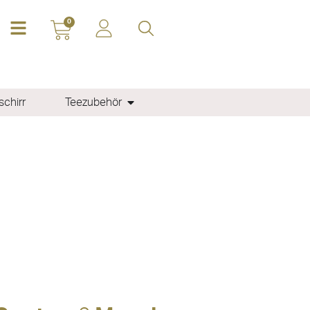
0
chirr
Teezubehör