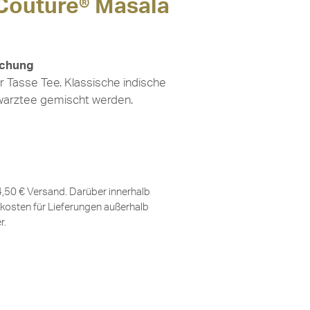
Couture® Masala
schung
er Tasse Tee. Klassische indische
hwarztee gemischt werden.
 4,50 € Versand. Darüber innerhalb
kosten für Lieferungen außerhalb
er
.