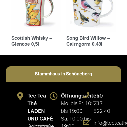
Scottish Whisky –
Song Bird Willow –
Glencoe 0,5l
Cairngorm 0,48l
Stammhaus in Schöneberg
Tee Tea
Öffnungszeiten:
030
Thé
Mo. bis Fr. 10:00
217
LADEN
bis 19:00
522 40
UND CAFÉ
Sa. 10:00 bis
info@teeteath
Goltzstraße
19:00