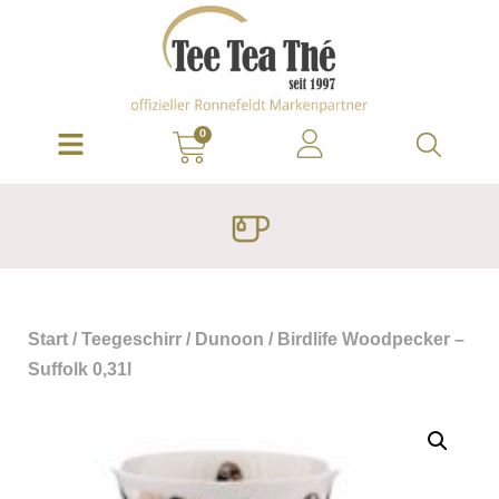
0
Start
/
Teegeschirr
/
Dunoon
/ Birdlife Woodpecker –
Suffolk 0,31l