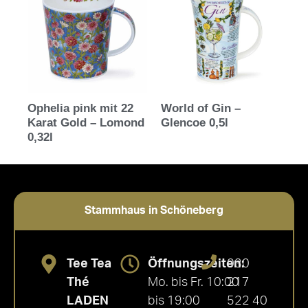
Ophelia pink mit 22
World of Gin –
Karat Gold – Lomond
Glencoe 0,5l
0,32l
Stammhaus in Schöneberg
Tee Tea
Öffnungszeiten:
030
Thé
Mo. bis Fr. 10:00
217
LADEN
bis 19:00
522 40