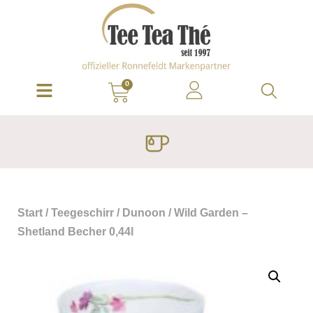
0
Start
/
Teegeschirr
/
Dunoon
/ Wild Garden –
Shetland Becher 0,44l