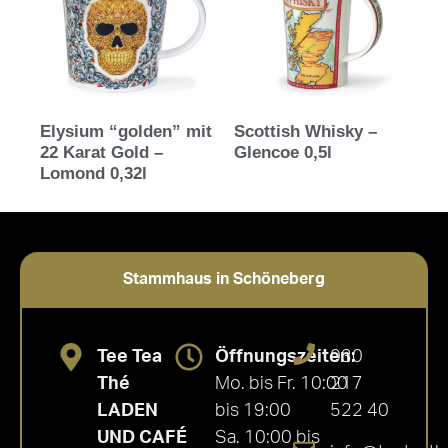
Elysium “golden” mit
Scottish Whisky –
22 Karat Gold –
Glencoe 0,5l
Lomond 0,32l
Stammhaus in Schöneberg
Tee Tea
Öffnungszeiten:
030
Thé
Mo. bis Fr. 10:00
217
LADEN
bis 19:00
522 40
UND CAFÉ
Sa. 10:00 bis