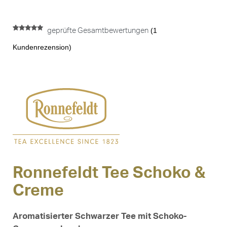
(
1
geprüfte Gesamtbewertungen
Bewertet mit
1
5.00
von 5,
Kundenrezension)
basierend
auf
Kundenbewertung
Ronnefeldt Tee Schoko &
Creme
Aromatisierter Schwarzer Tee mit Schoko-