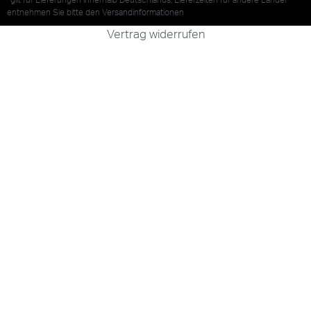
*gilt für Lieferungen innerhalb Deutschlands, Lieferzeiten für andere Länder
entnehmen Sie bitte den
Versandinformationen
Vertrag widerrufen