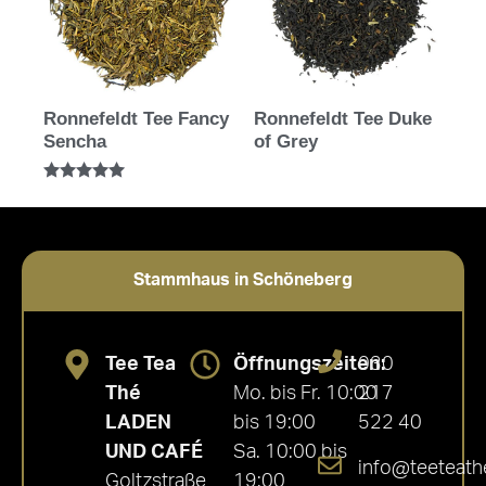
Ronnefeldt Tee Fancy
Ronnefeldt Tee Duke
Sencha
of Grey
Bewertet mit
5.00
von 5
Stammhaus in Schöneberg
Tee Tea
Öffnungszeiten:
030
Thé
Mo. bis Fr. 10:00
217
LADEN
bis 19:00
522 40
UND CAFÉ
Sa. 10:00 bis
info@teeteath
Goltzstraße
19:00