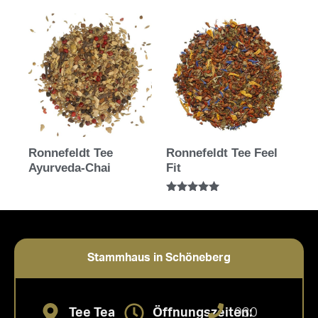
von 5
Ronnefeldt Tee
Ronnefeldt Tee Feel
Ayurveda-Chai
Fit
Bewertet mit
5.00
von 5
Stammhaus in Schöneberg
Tee Tea
Öffnungszeiten:
030