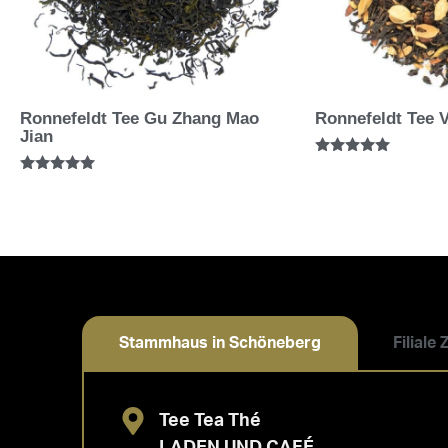
Ronnefeldt Tee Gu Zhang Mao
Ronnefeldt Tee V
Jian
Bewertet mit
5.00
Bewertet mit
von 5
5.00
von 5
Stammhaus in Schöneberg
Filiale
Tee Tea Thé
LADEN UND CAFÉ