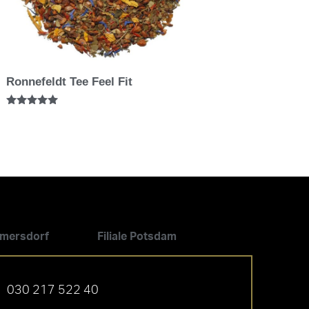
Ronnefeldt Tee Feel Fit
Bewertet mit
5.00
von 5
ilmersdorf
Filiale Potsdam
030 217 522 40