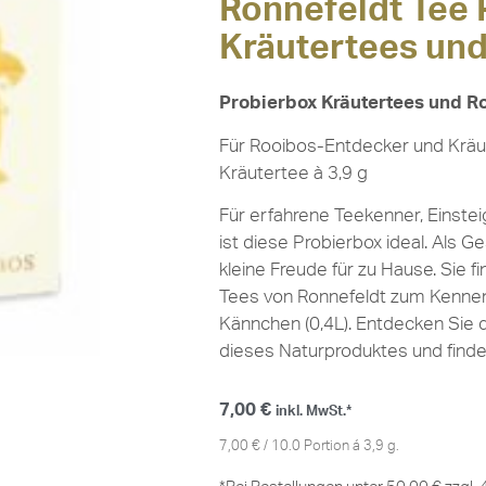
Ronnefeldt Tee 
Kräutertees un
Probierbox Kräutertees und R
Für Rooibos-Entdecker und Kräut
Kräutertee à 3,9 g
Für erfahrene Teekenner, Einste
ist diese Probierbox ideal. Als 
kleine Freude für zu Hause. Sie f
Tees von Ronnefeldt zum Kennenle
Kännchen (0,4L). Entdecken Sie d
dieses Naturproduktes und finden
7,00
€
inkl. MwSt.*
7,00
€
/
10.0
Portion á 3,9 g.