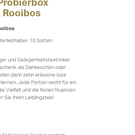
Probierbox
d Rooibos
ooibos
erliebhaber. 10 Sorten
iger und Gelegenheitsteetrinker
Geschenk, als Dankeschön oder
inden darin zehn erlesene lose
rnen. Jede Portion reicht für ein
ie Vielfalt und die feinen Nuancen
 Sie Ihren Lieblingstee!