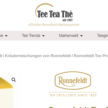
ee
Tee Trends
Markenwelt
Teeges
dt
/
Kräutermischungen von Ronnefeldt
/ Ronnefeldt Tee Pr