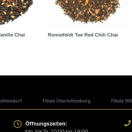
anille Chai
Ronnefeldt Tee Red Chili Chai
 Zehlendorf
Filiale Charlottenburg
Filiale W
Öffnungszeiten:
Mo. bis Fr. 10:00 bis 19:00