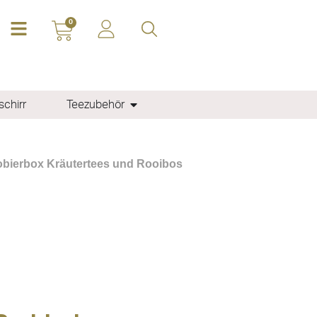
0
chirr
Teezubehör
obierbox Kräutertees und Rooibos