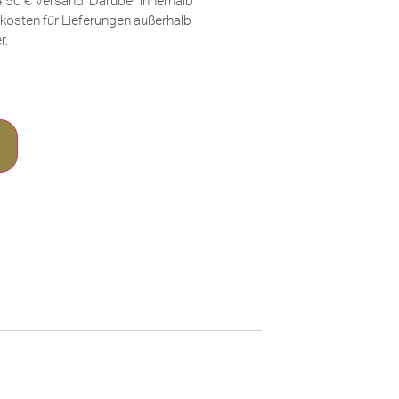
 4,50 € Versand. Darüber innerhalb
kosten für Lieferungen außerhalb
er
.