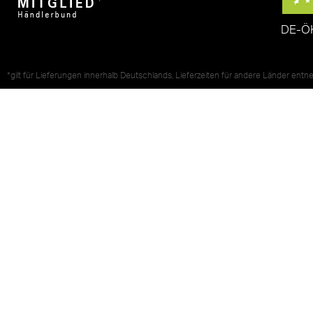
DE-Ö
*gilt für Lieferungen innerhalb Deutschlands, Lieferzeiten für andere Länder ent