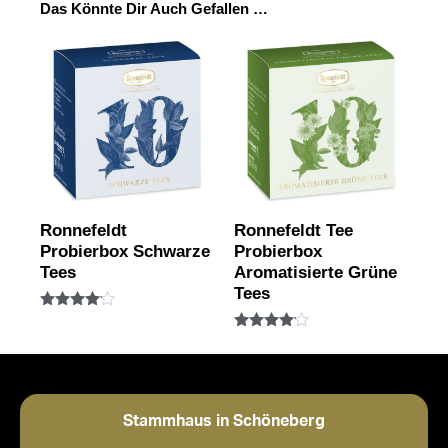
Das Könnte Dir Auch Gefallen …
Ronnefeldt
Ronnefeldt Tee
Probierbox Schwarze
Probierbox
Tees
Aromatisierte Grüne
Tees
Bewertet
mit
Bewertet
4.00
mit
von 5
4.00
von 5
Stammhaus in Schöneberg