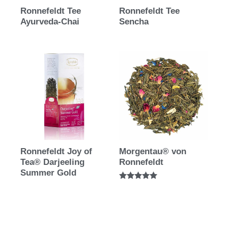
Ronnefeldt Tee
Ronnefeldt Tee
Ayurveda-Chai
Sencha
Ronnefeldt Joy of
Morgentau® von
Tea® Darjeeling
Ronnefeldt
Summer Gold
Bewertet mit
5.00
von 5