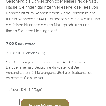
Geschenk, als Dankeschön oder kleine Freude für zu
Hause. Sie finden darin zehn erlesene lose Tees von
Ronnefeldt zum Kennenlernen. Jede Portion reicht
für ein Kännchen (0,4L). Entdecken Sie die Vielfalt und
die feinen Nuancen dieses Naturproduktes und
finden Sie Ihren Lieblingstee!
7,00
€
inkl. MwSt.*
7,00
€
/
10.0
Portion á 3,9 g.
*Bei Bestellungen unter 50,00 € zzgl. 4,50 € Versand.
Darüber innerhalb Deutschlands kostenlos! Die
Versandkosten für Lieferungen außerhalb Deutschlands
entnehmen Sie bitte
hier
.
Lieferzeit:
DHL 1-2 Tage*
In den Warenkorb