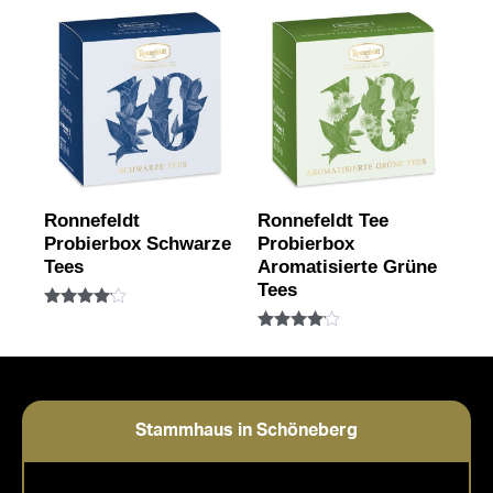
Ronnefeldt
Ronnefeldt Tee
Probierbox Schwarze
Probierbox
Tees
Aromatisierte Grüne
Tees
Bewertet
mit
Bewertet
4.00
mit
von 5
4.00
von 5
Stammhaus in Schöneberg