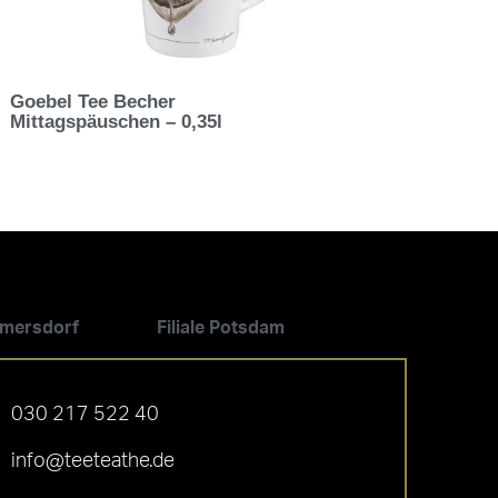
Goebel Tee Becher
Mittagspäuschen – 0,35l
ilmersdorf
Filiale Potsdam
030 217 522 40
info@teeteathe.de