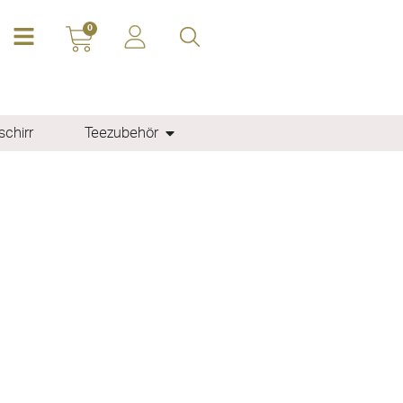
0
chirr
Teezubehör