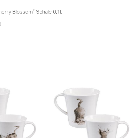
herry Blossom” Schale 0,1l.
!