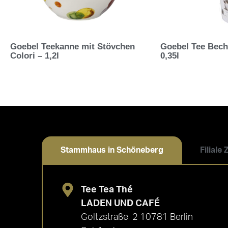
Goebel Teekanne mit Stövchen
Goebel Tee Bech
Colori – 1,2l
0,35l
Stammhaus in Schöneberg
Filiale
Tee Tea Thé
LADEN UND CAFÉ
Goltzstraße 2 10781 Berlin