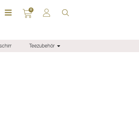
0
chirr
Teezubehör