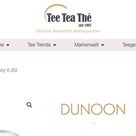
ee
Tee Trends
Markenwelt
Teeges
ty 0,35l