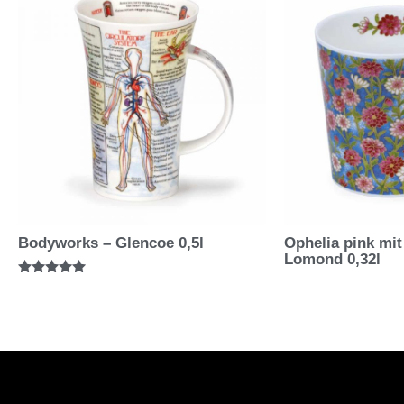
Bodyworks – Glencoe 0,5l
Ophelia pink mit
Lomond 0,32l
Bewertet mit
5.00
von 5