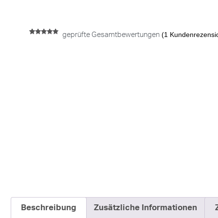
(
1
Kundenrezensi
geprüfte Gesamtbewertungen
Bewertet mit
1
5.00
von 5,
basierend
auf
Kundenbewertung
Beschreibung
Zusätzliche Informationen