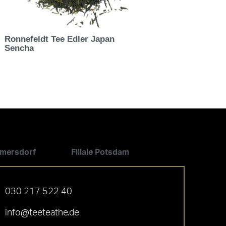
Ronnefeldt Tee Edler Japan
Sencha
ilmersdorf
Filiale Potsdam
030 217 522 40
info@teeteathe.de