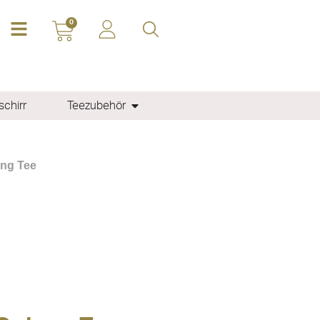
0
chirr
Teezubehör
ong Tee