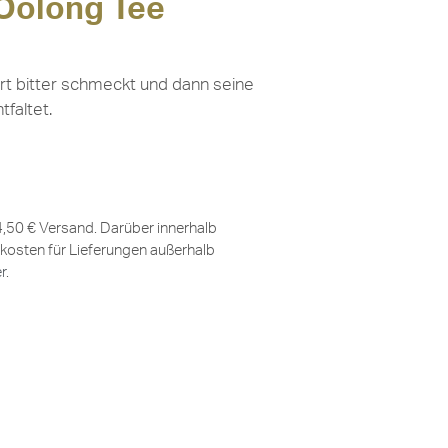
 Oolong Tee
zart bitter schmeckt und dann seine
faltet.
 4,50 € Versand. Darüber innerhalb
kosten für Lieferungen außerhalb
er
.