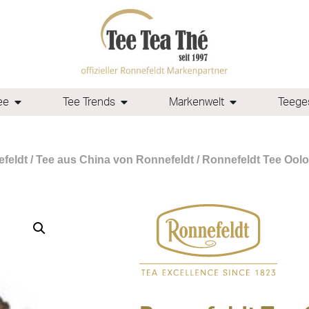
ee
Tee Trends
Markenwelt
Teeges
feldt
/
Tee aus China von Ronnefeldt
/ Ronnefeldt Tee Ool