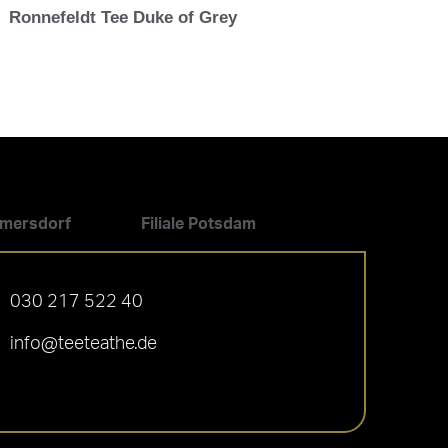
Ronnefeldt Tee Duke of Grey
ilmersdorf
Filiale Potsdam
030 217 522 40
info@teeteathe.de