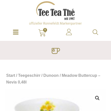
0
Start
/
Teegeschirr
/
Dunoon
/ Meadow Buttercup –
Nevis 0,48l