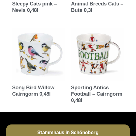
Sleepy Cats pink –
Animal Breeds Cats –
Nevis 0,48l
Bute 0,3l
Song Bird Willow –
Sporting Antics
Cairngorm 0,48l
Football – Cairngorm
0,48l
Stammhaus in Schöneberg