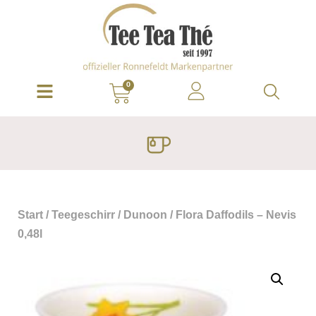
0
Start
/
Teegeschirr
/
Dunoon
/ Flora Daffodils – Nevis
0,48l