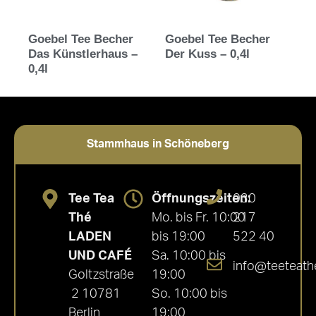
Goebel Tee Becher
Goebel Tee Becher
Das Künstlerhaus –
Der Kuss – 0,4l
0,4l
Stammhaus in Schöneberg
Tee Tea
Öffnungszeiten:
030
Thé
Mo. bis Fr. 10:00
217
LADEN
bis 19:00
522 40
UND CAFÉ
Sa. 10:00 bis
info@teeteath
Goltzstraße
19:00
2 10781
So. 10:00 bis
Berlin
19:00