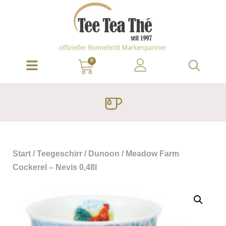
0
Start
/
Teegeschirr
/
Dunoon
/ Meadow Farm
Cockerel – Nevis 0,48l