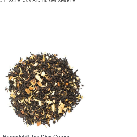
nd Frische; das Aroma der seltenen
Ronnefeldt Tee Chai Ginger-