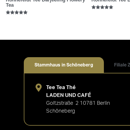
Tea
Bewertet mit
5.00
Bewertet mit
von 5
5.00
von 5
Stammhaus in Schöneberg
Filiale
Tee Tea Thé
LADEN UND CAFÉ
Goltzstraße 2 10781 Berlin
Schöneberg