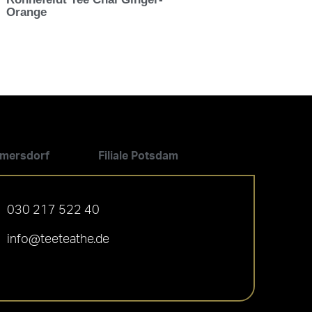
Orange
ilmersdorf
Filiale Potsdam
030 217 522 40
info@teeteathe.de