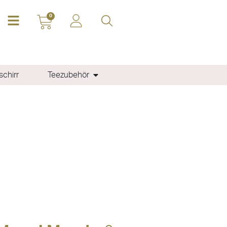
0
chirr
Teezubehör