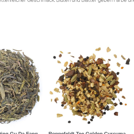
cettenreicher Geschmack. Blüten und Blätter geben Farbe u
Ding Gu Da Fang
Ronnefeldt Tee Golden Curcuma