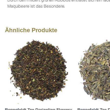
Durch den milden, grünen Rooibos entfaltet sich ein fa
Maquibeere ist das Besondere.
Ähnliche Produkte
Ronnefeldt Tee Darjeeling Flowery
Ronnefeldt Tee 