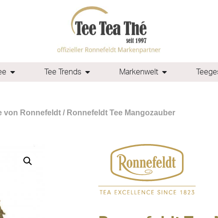
ee
Tee Trends
Markenwelt
Teeges
e von Ronnefeldt
/ Ronnefeldt Tee Mangozauber