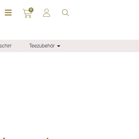
0
chirr
Teezubehör