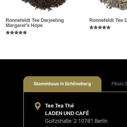
Ronnefeldt Tee Darjeeling
Ronnefeldt Tee 
Margaret’s Hope
Bewertet mit
5.00
Bewertet mit
von 5
5.00
von 5
Stammhaus in Schöneberg
Filiale
Tee Tea Thé
LADEN UND CAFÉ
Goltzstraße 2 10781 Berlin