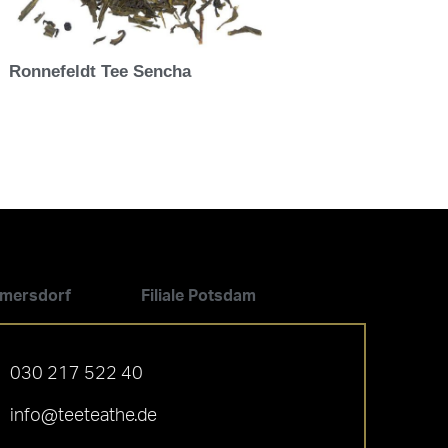
Ronnefeldt Tee Sencha
ilmersdorf
Filiale Potsdam
030 217 522 40
info@teeteathe.de