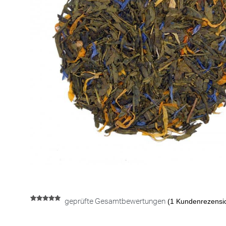
(
1
Kundenrezensi
geprüfte Gesamtbewertungen
Bewertet mit
1
5.00
von 5,
basierend
auf