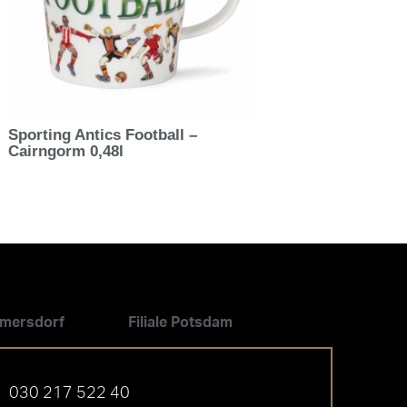
Sporting Antics Football –
Cairngorm 0,48l
ilmersdorf
Filiale Potsdam
030 217 522 40