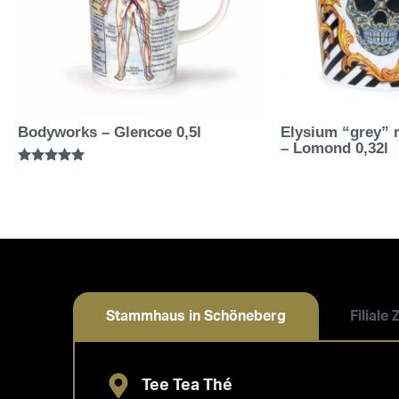
Bodyworks – Glencoe 0,5l
Elysium “grey” 
– Lomond 0,32l
Bewertet mit
5.00
von 5
Stammhaus in Schöneberg
Filiale
Tee Tea Thé