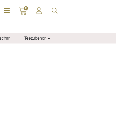
0
chirr
Teezubehör