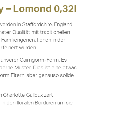
by – Lomond 0,32l
erden in Staffordshire, England
ster Qualität mit traditionellen
 Familiengenerationen in der
erfeinert wurden.
n unserer Cairngorm-Form. Es
oderne Muster. Dies ist eine etwas
gorm Eltern, aber genauso solide
 Charlotte Galloux zart
in den floralen Bordüren um sie