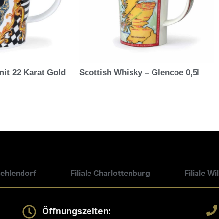
mit 22 Karat Gold
Scottish Whisky – Glencoe 0,5l
 Zehlendorf
Filiale Charlottenburg
Filiale W
Öffnungszeiten: