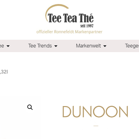
ee
Tee Trends
Markenwelt
Teeges
,32l