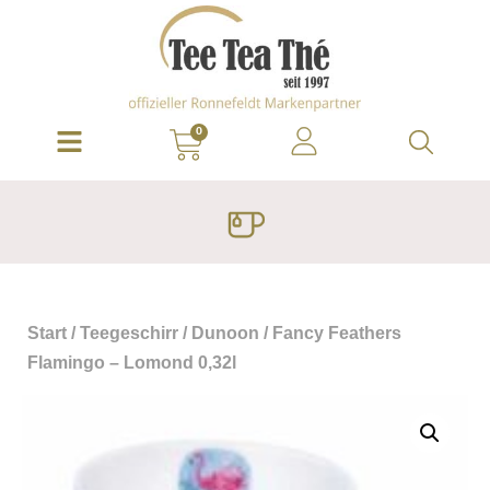
0
Start
/
Teegeschirr
/
Dunoon
/ Fancy Feathers
Flamingo – Lomond 0,32l