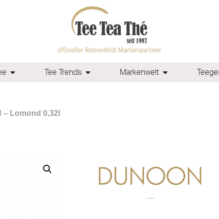
ee
Tee Trends
Markenwelt
Teeges
d – Lomond 0,32l