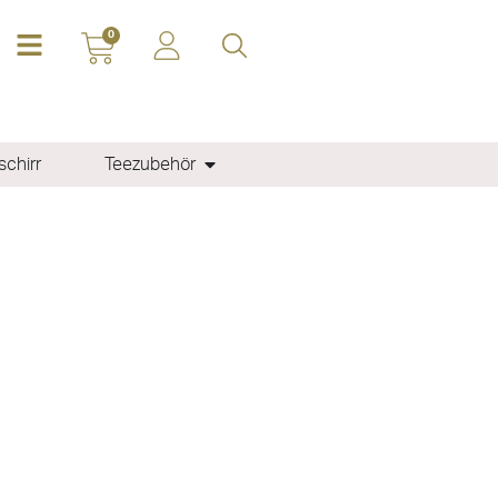
0
chirr
Teezubehör