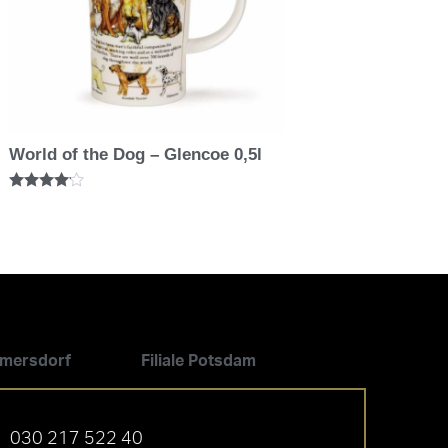
World of the Dog – Glencoe 0,5l
Bewertet
mit
4.00
von 5
ilmersdorf
Filiale Potsdam
030 217 522 40