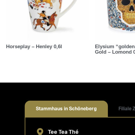
Horseplay – Henley 0,6l
Elysium “golden
Gold – Lomond 0
Stammhaus in Schöneberg
Filiale
Tee Tea Thé