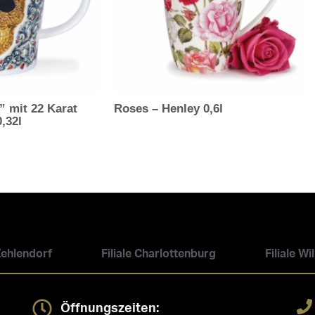
” mit 22 Karat
Roses – Henley 0,6l
,32l
 Zehlendorf
Filiale Charlottenburg
Filiale W
Öffnungszeiten: