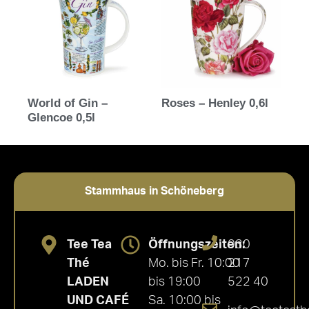
World of Gin –
Roses – Henley 0,6l
Glencoe 0,5l
Stammhaus in Schöneberg
Tee Tea
Öffnungszeiten:
030
Thé
Mo. bis Fr. 10:00
217
LADEN
bis 19:00
522 40
UND CAFÉ
Sa. 10:00 bis