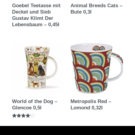
Goebel Teetasse mit
Animal Breeds Cats –
Deckel und Sieb
Bute 0,3l
Gustav Klimt Der
Lebensbaum – 0,45l
World of the Dog –
Metropolis Red –
Glencoe 0,5l
Lomond 0,32l
Bewertet
mit
4.00
von 5