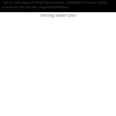
*gilt für Lieferungen innerhalb Deutschlands, Lieferzeiten für andere Länder
entnehmen Sie bitte den
Versandinformationen
Vertrag widerrufen