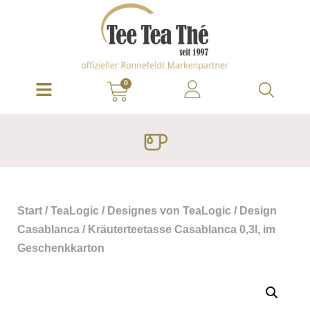
0
Start
/
TeaLogic
/
Designes von TeaLogic
/
Design
Casablanca
/ Kräuterteetasse Casablanca 0,3l, im
Geschenkkarton