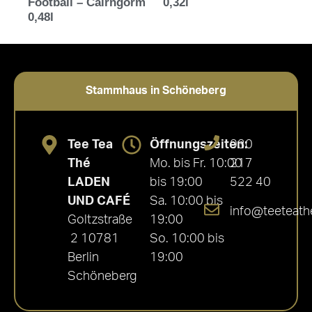
Football – Cairngorm
0,32l
0,48l
Stammhaus in Schöneberg
Tee Tea
Öffnungszeiten:
030
Thé
Mo. bis Fr. 10:00
217
LADEN
bis 19:00
522 40
UND CAFÉ
Sa. 10:00 bis
info@teeteath
Goltzstraße
19:00
2 10781
So. 10:00 bis
Berlin
19:00
Schöneberg