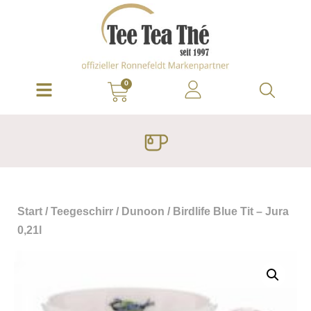
0
Start
/
Teegeschirr
/
Dunoon
/ Birdlife Blue Tit – Jura
0,21l