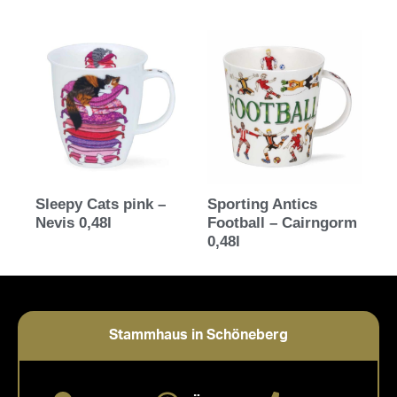
Bewertet mit
5.00
von 5
Sleepy Cats pink –
Sporting Antics
Nevis 0,48l
Football – Cairngorm
0,48l
Stammhaus in Schöneberg