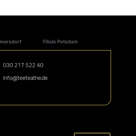
ilmersdorf
Filiale Potsdam
030 217 522 40
info@teeteathe.de