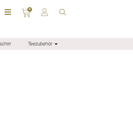
0
chirr
Teezubehör