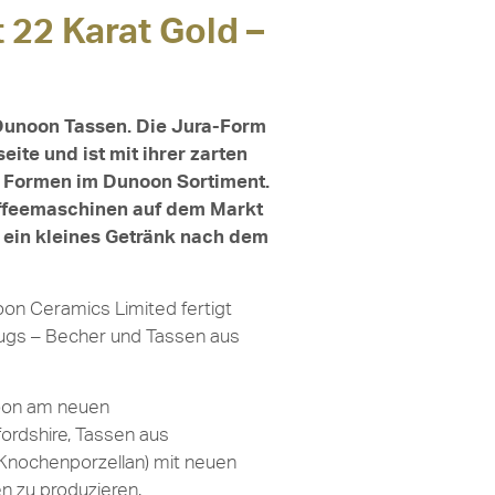
 22 Karat Gold –
r Dunoon Tassen. Die Jura-Form
eite und ist mit ihrer zarten
en Formen im Dunoon Sortiment.
Kaffeemaschinen auf dem Markt
r ein kleines Getränk nach dem
on Ceramics Limited fertigt
ugs – Becher und Tassen aus
oon am neuen
ordshire, Tassen aus
Knochenporzellan) mit neuen
n zu produzieren.