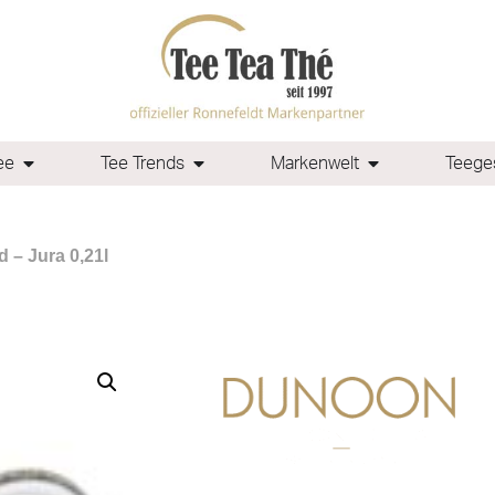
ee
Tee Trends
Markenwelt
Teeges
 – Jura 0,21l