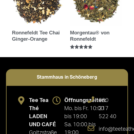
Ronnefeldt Tee Chai
Morgentau® von
Ginger-Orange
Ronnefeldt
Bewertet mit
5.00
von 5
Stammhaus in Schöneberg
Tee Tea
Öffnungszeiten:
030
Thé
Mo. bis Fr. 10:00
217
LADEN
bis 19:00
522 40
UND CAFÉ
Sa. 10:00 bis
info@teeteath
Goltzstraße
19:00