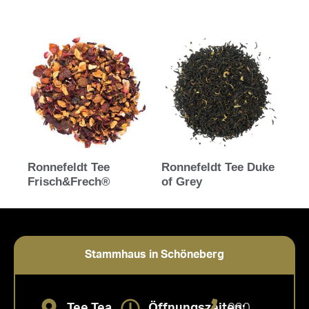
Bewertet mit
5.00
von 5
Ronnefeldt Tee
Ronnefeldt Tee Duke
Frisch&Frech®
of Grey
Stammhaus in Schöneberg
Tee Tea
Öffnungszeiten:
030