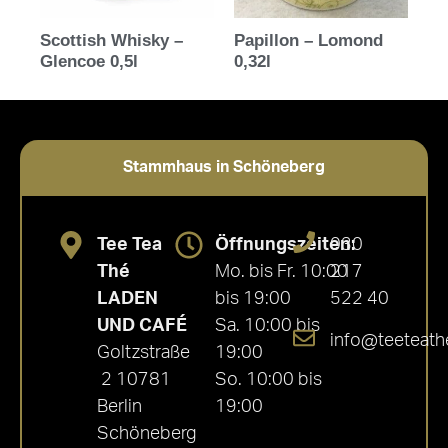
Scottish Whisky –
Papillon – Lomond
Glencoe 0,5l
0,32l
Stammhaus in Schöneberg
Tee Tea
Öffnungszeiten:
030
Thé
Mo. bis Fr. 10:00
217
LADEN
bis 19:00
522 40
UND CAFÉ
Sa. 10:00 bis
info@teeteath
Goltzstraße
19:00
2 10781
So. 10:00 bis
Berlin
19:00
Schöneberg