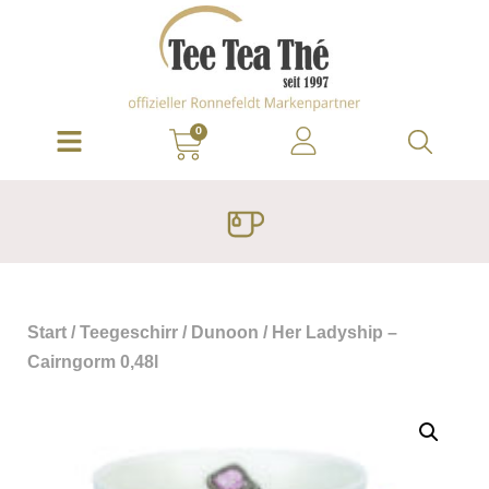
0
Start
/
Teegeschirr
/
Dunoon
/ Her Ladyship –
Cairngorm 0,48l