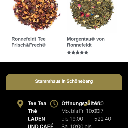
Ronnefeldt Tee
Morgentau® von
Frisch&Frech®
Ronnefeldt
Bewertet mit
5.00
von 5
Stammhaus in Schöneberg
Tee Tea
Öffnungszeiten:
030
Thé
Mo. bis Fr. 10:00
217
LADEN
bis 19:00
522 40
UND CAFÉ
Sa. 10:00 bis