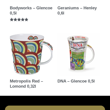
Bodyworks – Glencoe
Geraniums – Henley
0,5l
0,6l
Bewertet mit
5.00
von 5
Metropolis Red –
DNA – Glencoe 0,5l
Lomond 0,32l