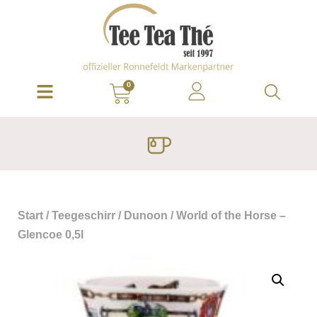
0
Start
/
Teegeschirr
/
Dunoon
/ World of the Horse –
Glencoe 0,5l