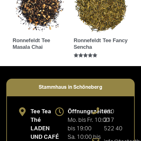
Ronnefeldt Tee
Ronnefeldt Tee Fancy
Masala Chai
Sencha
Bewertet mit
5.00
von 5
Stammhaus in Schöneberg
Tee Tea
Öffnungszeiten:
030
Thé
Mo. bis Fr. 10:00
217
LADEN
bis 19:00
522 40
UND CAFÉ
Sa. 10:00 bis