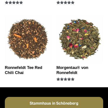
Bewertet mit
Bewertet mit
5.00
5.00
von 5
von 5
Ronnefeldt Tee Red
Morgentau® von
Chili Chai
Ronnefeldt
Bewertet mit
5.00
von 5
Stammhaus in Schöneberg