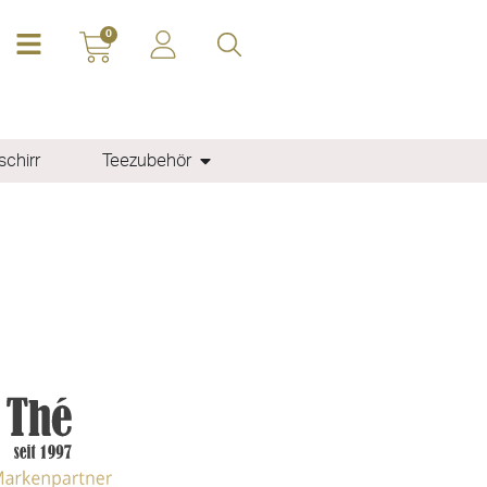
0
chirr
Teezubehör