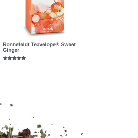
Ronnefeldt Teavelope® Sweet
Ginger
Bewertet mit
5.00
von 5