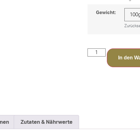
Gewicht:
Zurücks
In den W
onen
Zutaten & Nährwerte