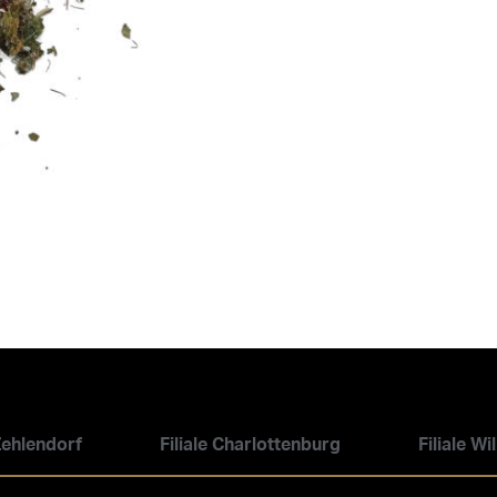
 Zehlendorf
Filiale Charlottenburg
Filiale W