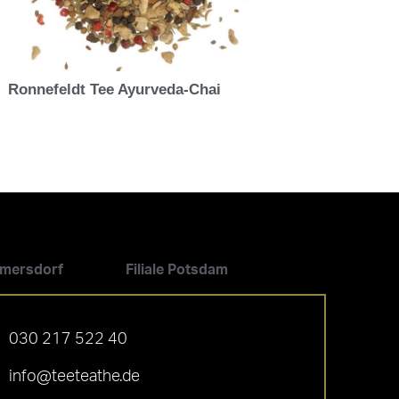
Ronnefeldt Tee Ayurveda-Chai
ilmersdorf
Filiale Potsdam
030 217 522 40
info@teeteathe.de