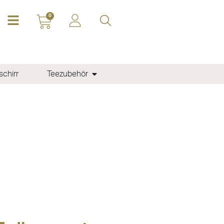
0
chirr
Teezubehör