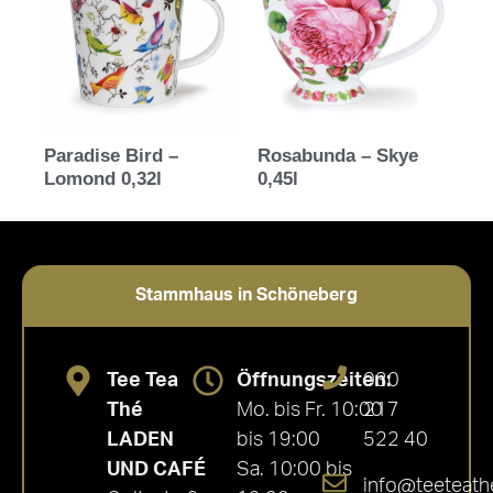
Paradise Bird –
Rosabunda – Skye
Lomond 0,32l
0,45l
Stammhaus in Schöneberg
Tee Tea
Öffnungszeiten:
030
Thé
Mo. bis Fr. 10:00
217
LADEN
bis 19:00
522 40
UND CAFÉ
Sa. 10:00 bis
info@teeteath