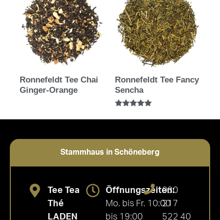
Ronnefeldt Tee Chai
Ronnefeldt Tee Fancy
Ginger-Orange
Sencha
Bewertet mit
5.00
von 5
Stammhaus in Schöneberg
Tee Tea
Öffnungszeiten:
030
Thé
Mo. bis Fr. 10:00
217
LADEN
bis 19:00
522 40